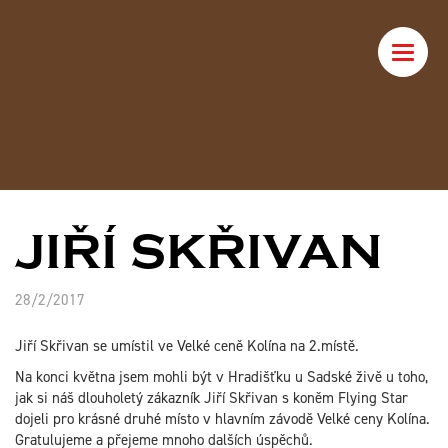
Toggle
naviga
JIŘÍ SKŘIVAN
28/2/2017
Jiří Skřivan se umístil ve Velké ceně Kolína na 2.místě.
Na konci května jsem mohli být v Hradišťku u Sadské živě u toho,
jak si náš dlouholetý zákazník Jiří Skřivan s koněm Flying Star
dojeli pro krásné druhé místo v hlavním závodě Velké ceny Kolína.
Gratulujeme a přejeme mnoho dalších úspěchů.