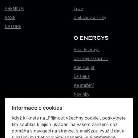
PREMIUM
Love
BASE
Obiloviny a šroty
NATURE
O ENERGYS
Proč Energys
Co říkají zákazníci
Kde koupit
De Heus
Ke stažení
Novinky
Informace o cookies
VÝROBNÍ ZÁVOD BĚSTOVICE
Když kliknete na „Přijmout všechny cookie“, poskytnete
Běstovice 115
tím souhlas k jejich ukládání na vašem zařízení, což
Choceň 565 01
pomáhá s navigací na stránce, s analýzou využití dat a
Česká republika
s našimi marketingovými snahami. Své preference