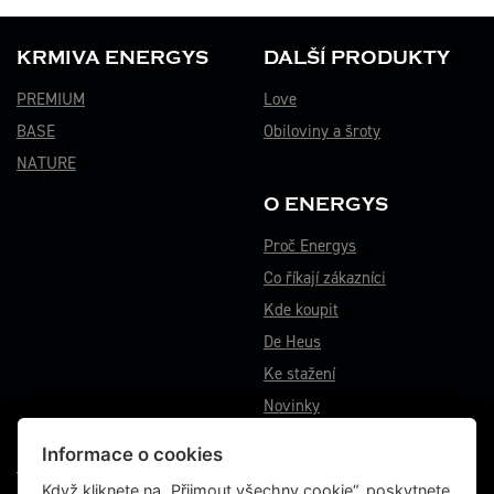
KRMIVA ENERGYS
DALŠÍ PRODUKTY
PREMIUM
Love
BASE
Obiloviny a šroty
NATURE
O ENERGYS
Proč Energys
Co říkají zákazníci
Kde koupit
De Heus
Ke stažení
Novinky
Informace o cookies
VÝROBNÍ ZÁVOD BĚSTOVICE
Když kliknete na „Přijmout všechny cookie“, poskytnete