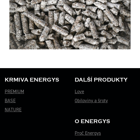
KRMIVA ENERGYS
DALŠÍ PRODUKTY
PREMIUM
Love
BASE
Obiloviny a šroty
NATURE
O ENERGYS
Proč Energys