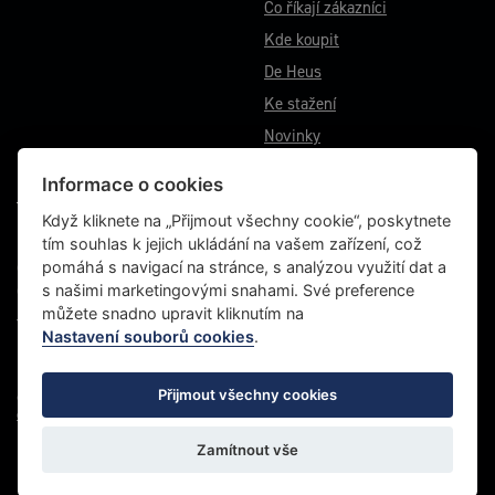
Co říkají zákazníci
Kde koupit
De Heus
Ke stažení
Novinky
Informace o cookies
VÝROBNÍ ZÁVOD BĚSTOVICE
Když kliknete na „Přijmout všechny cookie“, poskytnete
tím souhlas k jejich ukládání na vašem zařízení, což
Běstovice 115
pomáhá s navigací na stránce, s analýzou využití dat a
Choceň 565 01
s našimi marketingovými snahami. Své preference
Česká republika
můžete snadno upravit kliknutím na
Tel.: +420 467 070 764
Nastavení souborů cookies
.
Fax: +420 465 472 611
Přijmout všechny cookies
© 2022 Energys, všechna práva vyhrazena |
Grafické studio VLADO
|
Zásady ochrany
osobních údajů
Zamítnout vše