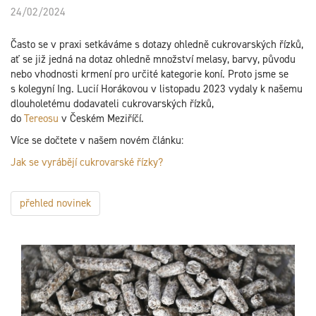
24/02/2024
Často se v praxi setkáváme s dotazy ohledně cukrovarských řízků,
ať se již jedná na dotaz ohledně množství melasy, barvy, původu
nebo vhodnosti krmení pro určité kategorie koní. Proto jsme se
s kolegyní Ing. Lucií Horákovou v listopadu 2023 vydaly k našemu
dlouholetému dodavateli cukrovarských řízků,
do
Tereosu
v Českém Meziříčí.
Více se dočtete v našem novém článku:
Jak se vyrábějí cukrovarské řízky?
přehled novinek