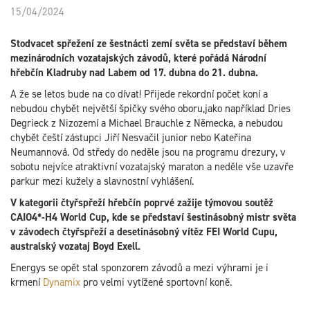
15/04/2024
Stodvacet spřežení ze šestnácti zemí světa se představí během
mezinárodních vozatajských závodů, které pořádá Národní
hřebčín Kladruby nad Labem od 17. dubna do 21. dubna.
A že se letos bude na co dívat! Přijede rekordní počet koní a
nebudou chybět největší špičky svého oboru,jako například Dries
Degrieck z Nizozemí a Michael Brauchle z Německa, a nebudou
chybět čeští zástupci Jiří Nesvačil junior nebo Kateřina
Neumannová. Od středy do neděle jsou na programu drezury, v
sobotu nejvíce atraktivní vozatajský maraton a neděle vše uzavře
parkur mezi kužely a slavnostní vyhlášení.
V kategorii čtyřspřeží hřebčín poprvé zažije týmovou soutěž
CAIO4*-H4 World Cup, kde se představí šestinásobný mistr světa
v závodech čtyřspřeží a desetinásobný vítěz FEI World Cupu,
australský vozataj Boyd Exell.
Energys se opět stal sponzorem závodů a mezi výhrami je i
krmení
Dynamix
pro velmi vytížené sportovní koně.