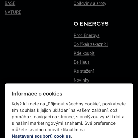
BASE
Obiloviny a šroty
NATURE
O ENERGYS
Proč Energys
Co říkají zákazníci
Kde koupit
De Heus
Ke stažení
Novinky
Informace o cookies
VÝROBNÍ ZÁVOD BĚSTOVICE
Když kliknete na „Přijmout všechny cookie“, poskytnete
tím souhlas k jejich ukládání na vašem zařízení, což
Běstovice 115
pomáhá s navigací na stránce, s analýzou využití dat a
Choceň 565 01
s našimi marketingovými snahami. Své preference
Česká republika
můžete snadno upravit kliknutím na
Tel.: +420 467 070 764
Nastavení souborů cookies
.