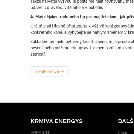
Takže největší výzvou je podle mě najít rovnováhu mezi
udrželi zdravého, vitálního a v pohodě.
4. Máš nějakou radu nebo tip pro majitele koní, jak př
Určitě ano! Hlavně přistupujte k výživě koní zodpověd
konkrétního koně, a vyhýbejte se náhlým změnám v krmn
Základem by mělo být vždy kvalitní seno, to je prostě a
nesedí, nebo potřebujete upravit krmení kvůli zdravotn
starostí.
přehled novinek
KRMIVA ENERGYS
DALŠ
PREMIUM
Love