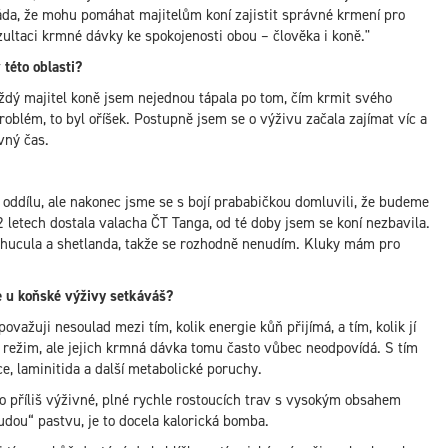
ráda, že mohu pomáhat majitelům koní zajistit správné krmení pro
ultaci krmné dávky ke spokojenosti obou – člověka i koně."
 této oblasti?
ždý majitel koně jsem nejednou tápala po tom, čím krmit svého
oblém, to byl oříšek. Postupně jsem se o výživu začala zajímat víc a
vný čas.
oddílu, ale nakonec jsme se s bojí prababičkou domluvili, že budeme
2 letech dostala valacha ČT Tanga, od té doby jsem se koní nezbavila.
hucula a shetlanda, takže se rozhodně nenudím. Kluky mám pro
e u koňské výživy setkáváš?
važuji nesoulad mezi tím, kolik energie kůň přijímá, a tím, kolik jí
ežim, ale jejich krmná dávka tomu často vůbec neodpovídá. S tím
ce, laminitida a další metabolické poruchy.
to příliš výživné, plné rychle rostoucích trav s vysokým obsahem
hudou“ pastvu, je to docela kalorická bomba.