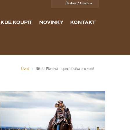
KDE KOUPIT
NOVINKY
KONTAKT
Úvod
Nikola Ekrtová - specialistka pro koně