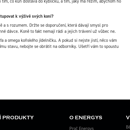
 tím, co kůň dostává do kyblíčku, a tím, jaký má režim, abychom ho
istupovat k výživě svých koní?
ně a s rozumem. Držte se doporučení, která dávají smysl pro
é dávce. Koně to fakt nemají rádi a jejich trávení už vůbec ne.
lfa a omega koňského jídelníčku. A pokud si nejste jistí, něco vám
ímu stavu, nebojte se obrátit na odborníky. Ušetří vám to spoustu
Í PRODUKTY
O ENERGYS
V
Bě
Proč Energys