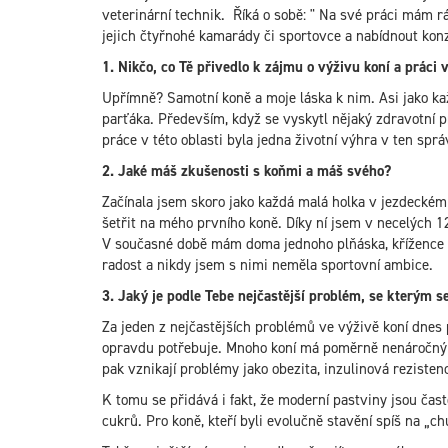
veterinární technik. Říká o sobě: " Na své práci mám 
jejich čtyřnohé kamarády či sportovce a nabídnout konz
1. Nikčo, co Tě přivedlo k zájmu o výživu koní a práci v
Upřímně? Samotní koně a moje láska k nim. Asi jako ka
parťáka. Především, když se vyskytl nějaký zdravotní pr
práce v této oblasti byla jedna životní výhra v ten sprá
2. Jaké máš zkušenosti s koňmi a máš svého?
Začínala jsem skoro jako každá malá holka v jezdeckém 
šetřit na mého prvního koně. Díky ní jsem v necelých 1
V současné době mám doma jednoho plňáska, křížence 
radost a nikdy jsem s nimi neměla sportovní ambice.
3. Jaký je podle Tebe nejčastější problém, se kterým s
Za jeden z nejčastějších problémů ve výživě koní dnes po
opravdu potřebuje. Mnoho koní má poměrně nenáročný r
pak vznikají problémy jako obezita, inzulinová rezisten
K tomu se přidává i fakt, že moderní pastviny jsou čas
cukrů. Pro koně, kteří byli evolučně stavění spíš na „c