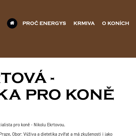
PROČ ENERGYS
KRMIVA
O KONÍCH
TOVÁ -
KA PRO KONĚ
alista pro koně - Nikolu Ekrtovou.
aze, Obor: Výživa a dietetika zvířat a má zkušenosti i jako