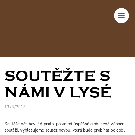
Toggle
naviga
SOUTĚŽTE S
NÁMI V LYSÉ
13/3/2018
Soutěže nás baví ! A proto po velmi úspěšné a oblíbené Vánoční
soutěži, vyhlašujeme soutěž novou, která bude probíhat po dobu