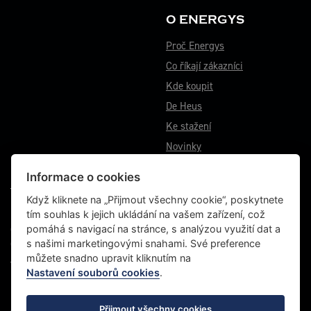
O ENERGYS
Proč Energys
Co říkají zákazníci
Kde koupit
De Heus
Ke stažení
Novinky
Informace o cookies
VÝROBNÍ ZÁVOD BĚSTOVICE
Když kliknete na „Přijmout všechny cookie“, poskytnete
tím souhlas k jejich ukládání na vašem zařízení, což
Běstovice 115
pomáhá s navigací na stránce, s analýzou využití dat a
Choceň 565 01
s našimi marketingovými snahami. Své preference
Česká republika
můžete snadno upravit kliknutím na
Tel.: +420 467 070 764
Nastavení souborů cookies
.
Fax: +420 465 472 611
Přijmout všechny cookies
© 2022 Energys, všechna práva vyhrazena |
Grafické studio VLADO
|
Zásady ochrany