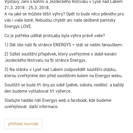
Výstavy Jaro s koňmi a Jezdeckého festivalu v Lysé nad Labem
21.3. 2018 - 25.3. 2018.
A na jaké se můžete těšit výhry? Opět to bude něco pěkného pro
vás i vaše koně. Nebudou chybět ani naše oblíbené pamlsky
Energys LOVE.
Co je potřeba udělat proto,aby byla výhra právě vaše?
1) Dát like naší fb stránce ENERGYS = stát se naším fanouškem.
2) Sdílet soutěžní příspěvek, který uveřejníme v době konání
Jezdeckého festivalu na fb stránce Energys.
3) Na stánku v Lysé nad Labem zodpovědět soutěžní otázku,
kterou zveřejníme den před soutěžním kolem na Energys webu.
Soutěžit se bude tři dny po sobě (pátek, sobota, neděle) a každý
den budeme vyhlašovat tři výherce.
Sledujte nadále náš Energys web a facebook, kde budeme
uveřejňovat další informace.
přehled novinek