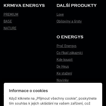
KRMIVA ENERGYS
DALŠÍ PRODUKTY
PREMIUM
Love
BASE
Obiloviny a šroty
NATURE
O ENERGYS
Proč Energys
Co říkají zákazníci
Kde koupit
De Heus
Ke stažení
Novinky
Informace o cookies
VÝROBNÍ ZÁVOD BĚSTOVICE
Když kliknete na „Přijmout všechny cookie“, poskytnete
tím souhlas k jejich ukládání na vašem zařízení, což
Běstovice 115