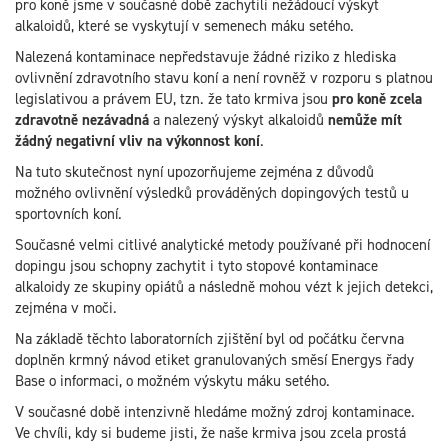
pro koně jsme v současné době zachytili nežádoucí výskyt
alkaloidů, které se vyskytují v semenech máku setého.
Nalezená kontaminace nepředstavuje žádné riziko z hlediska
ovlivnění zdravotního stavu koní a není rovněž v rozporu s platnou
legislativou a právem EU, tzn. že tato krmiva jsou
pro koně zcela
zdravotně nezávadná
a nalezený výskyt alkaloidů
nemůže mít
žádný negativní vliv na výkonnost koní
.
Na tuto skutečnost nyní upozorňujeme zejména z důvodů
možného ovlivnění výsledků prováděných dopingových testů u
sportovních koní.
Současné velmi citlivé analytické metody používané při hodnocení
dopingu jsou schopny zachytit i tyto stopové kontaminace
alkaloidy ze skupiny opiátů a následně mohou vézt k jejich detekci,
zejména v moči.
Na základě těchto laboratorních zjištění byl od počátku června
doplněn krmný návod etiket granulovaných směsí Energys řady
Base o informaci, o možném výskytu máku setého.
V současné době intenzivně hledáme možný zdroj kontaminace.
Ve chvíli, kdy si budeme jisti, že naše krmiva jsou zcela prostá