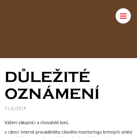
Toggle
naviga
DŮLEŽITÉ
OZNÁMENÍ
11/6/2019
Vážení zákazníci a chovatelé koní,
v rámci interně prováděného cíleného monitoringu krmných směsí