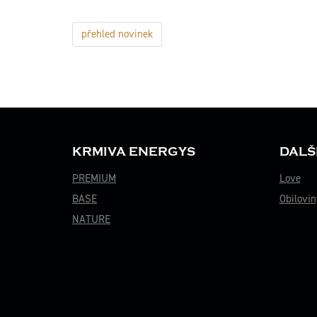
přehled novinek
KRMIVA ENERGYS
DALŠ
PREMIUM
Love
BASE
Obilovin
NATURE