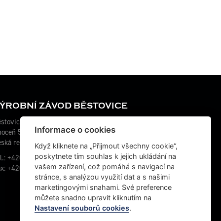
ÝROBNÍ ZÁVOD BĚSTOVICE
stovice 115
Informace o cookies
hoceň 565 01
ská republika
Když kliknete na „Přijmout všechny cookie“,
poskytnete tím souhlas k jejich ukládání na
l.: +420 467 070 764
vašem zařízení, což pomáhá s navigací na
x: +420 465 472 611
stránce, s analýzou využití dat a s našimi
marketingovými snahami. Své preference
můžete snadno upravit kliknutím na
Nastavení souborů cookies
.