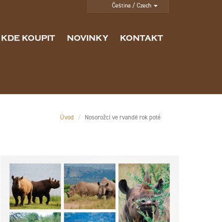
KDE KOUPIT
NOVINKY
KONTAKT
Úvod
Nosorožci ve rvandě rok poté