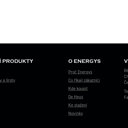
Í PRODUKTY
O ENERGYS
V
Bě
Proč Energys
C
y a šroty
Co říkají zákazníci
Če
Kde koupit
Te
De Heus
Fa
Ke stažení
Novinky