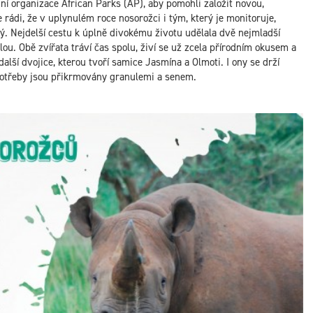
 organizace African Parks (AP), aby pomohli založit novou,
ádi, že v uplynulém roce nosorožci i tým, který je monitoruje,
bný. Nejdelší cestu k úplně divokému životu udělala dvě nejmladší
ou. Obě zvířata tráví čas spolu, živí se už zcela přírodním okusem a
další dvojice, kterou tvoří samice Jasmína a Olmoti. I ony se drží
 potřeby jsou přikrmovány granulemi a senem.