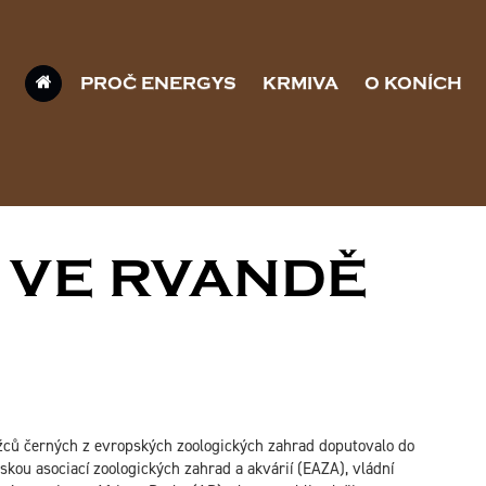
PROČ ENERGYS
KRMIVA
O KONÍCH
 VE RVANDĚ
ožců černých z evropských zoologických zahrad doputovalo do
kou asociací zoologických zahrad a akvárií (EAZA), vládní