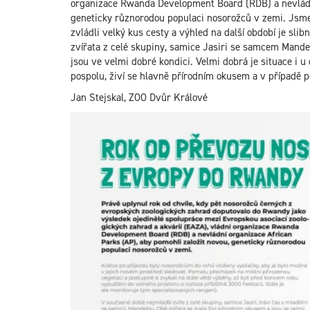
organizace Rwanda Development Board (RDB) a nevládní
geneticky různorodou populaci nosorožců v zemi. Jsme r
zvládli velký kus cesty a výhled na další období je sli
zvířata z celé skupiny, samice Jasiri se samcem Mandel
jsou ve velmi dobré kondici. Velmi dobrá je situace i u 
pospolu, živí se hlavně přírodním okusem a v případě
Jan Stejskal, ZOO Dvůr Králové