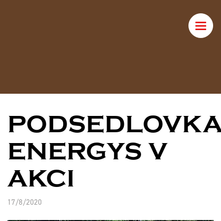
Toggle
naviga
PODSEDLOVK
ENERGYS V
AKCI
17/8/2020