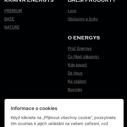
KRMIVA ENERGYS
DALŠÍ PRODUKTY
PREMIUM
Love
BASE
Obiloviny a šroty
NATURE
O ENERGYS
Proč Energys
Co říkají zákazníci
Kde koupit
De Heus
Ke stažení
Novinky
Informace o cookies
VÝROBNÍ ZÁVOD BĚSTOVICE
Běstovice 115
Když kliknete na „Přijmout všechny cookie“, poskytnete
Choceň 565 01
tím souhlas k jejich ukládání na vašem zařízení, což