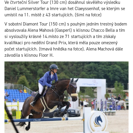
Ve čtvrteční Silver Tour (130 cm) dosáhnul skvělého výsledku
Daniel Lummerstorfer a Imre van het Claeyssenhof, se kterým se
umístil na 11. místě z 43 startujících. (šiml na fotce)
V sobotní Diamont Tour (150 cm) s pouhým jedním trestný bodem
absolvovala Alena Mahová (Gasperl) s klisnou Chacco Bella a tím
si vysloužily krásné 14.místo ze 71 startujících a tím získaly
kvalifikaci pro nedělní Grand Prix, která měla pouze omezený
počet startujících. (tmavá hnědka na fotce). Alena Machová dále
závodila s klisnou Floor H.