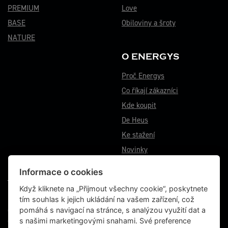
PREMIUM
Love
BASE
Obiloviny a šroty
NATURE
O ENERGYS
Proč Energys
Co říkají zákazníci
Kde koupit
De Heus
Ke stažení
Novinky
Informace o cookies
VÝROBNÍ ZÁVOD BĚSTOVICE
Když kliknete na „Přijmout všechny cookie“, poskytnete
tím souhlas k jejich ukládání na vašem zařízení, což
Běstovice 115
pomáhá s navigací na stránce, s analýzou využití dat a
Choceň 565 01
s našimi marketingovými snahami. Své preference
Česká republika