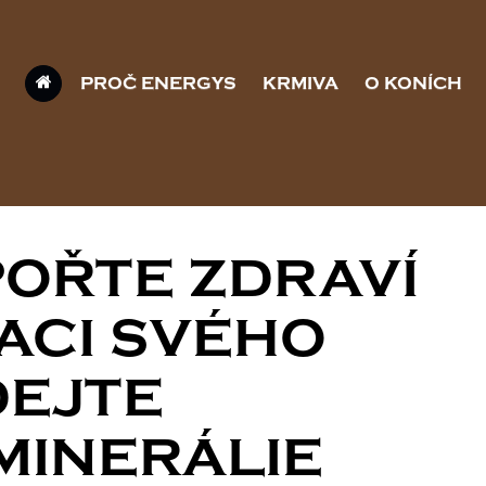
PROČ ENERGYS
KRMIVA
O KONÍCH
POŘTE ZDRAVÍ
ACI SVÉHO
DEJTE
MINERÁLIE