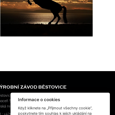
ÝROBNÍ ZÁVOD BĚSTOVICE
stovice 115
Informace o cookies
hoceň 565 01
ská republika
Když kliknete na „Přijmout všechny cookie“,
poskytnete tím souhlas k jejich ukládání na
l.: +420 467 070 764