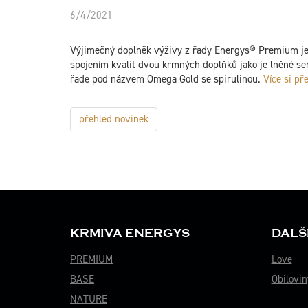
6/4/2021
Výjimečný doplněk výživy z řady Energys® Premium je 
spojením kvalit dvou krmných doplňků jako je lněné se
řade pod názvem Omega Gold se spirulinou.
Více si př
přehled novinek
KRMIVA ENERGYS
DALŠ
PREMIUM
Love
BASE
Obilovin
NATURE