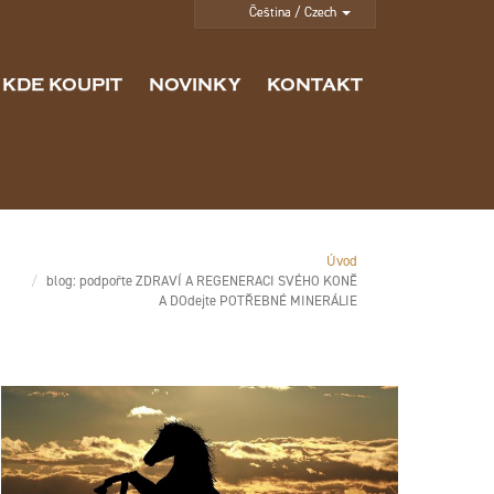
KDE KOUPIT
NOVINKY
KONTAKT
Úvod
blog: podpořte ZDRAVÍ A REGENERACI SVÉHO KONĚ
A DOdejte POTŘEBNÉ MINERÁLIE