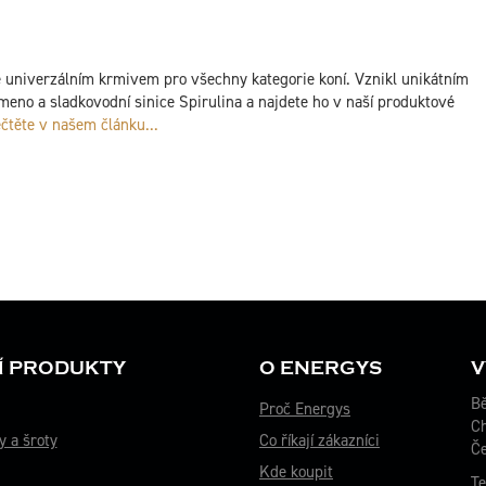
univerzálním krmivem pro všechny kategorie koní. Vznikl unikátním
meno a sladkovodní sinice Spirulina a najdete ho v naší produktové
ečtěte v našem článku...
Í PRODUKTY
O ENERGYS
V
Bě
Proč Energys
C
y a šroty
Co říkají zákazníci
Če
Kde koupit
Te