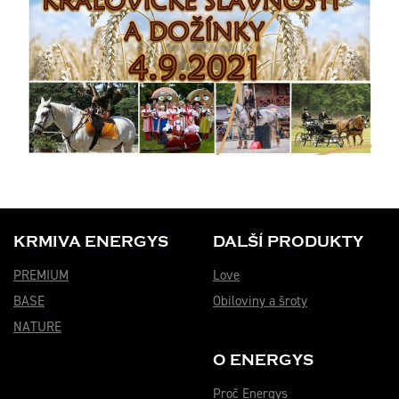
KRMIVA ENERGYS
DALŠÍ PRODUKTY
PREMIUM
Love
BASE
Obiloviny a šroty
NATURE
O ENERGYS
Proč Energys