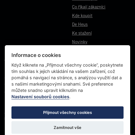
Co říkají zákazníci
Kde koupit
De Heus
Ke stažení
Novinky
Informace o cookies
VÝROBNÍ ZÁVOD BĚSTOVICE
Když kliknete na „Přijmout všechny cookie“, poskytnete
tím souhlas k jejich ukládání na vašem zařízení, což
Běstovice 115
pomáhá s navigací na stránce, s analýzou využití dat a
Choceň 565 01
s našimi marketingovými snahami. Své preference
Česká republika
můžete snadno upravit kliknutím na
Tel.: +420 467 070 764
Nastavení souborů cookies
.
Fax: +420 465 472 611
Přijmout všechny cookies
© 2022 Energys, všechna práva vyhrazena |
Grafické studio VLADO
|
Zásady ochrany
osobních údajů
Zamítnout vše