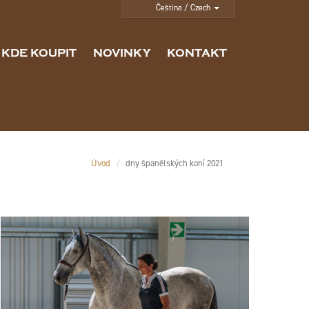
KDE KOUPIT
NOVINKY
KONTAKT
Úvod
dny španělských koní 2021