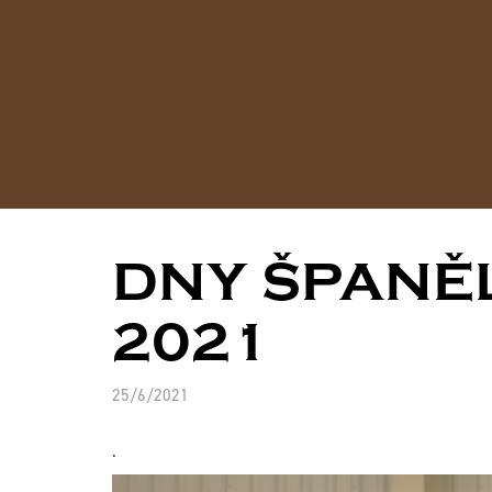
DNY ŠPANĚ
2021
25/6/2021
.