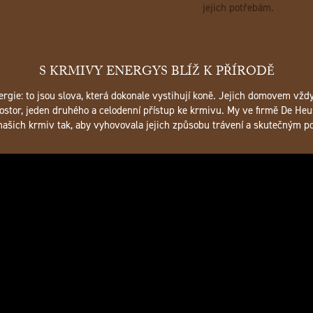
jejich potřebám.
S KRMIVY ENERGYS BLÍŽ K PŘÍRODĚ
nergie: to jsou slova, která dokonale vystihují koně. Jejich domovem vžd
ostor, jeden druhého a celodenní přístup ke krmivu. My ve firmě De Heu
 našich krmiv tak, aby vyhovovala jejich způsobu trávení a skutečným p