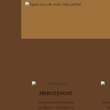
>
PŘIROZENOST
Krmiva a krmné dávky
To ne
vyrábíme s ohledem na
ko