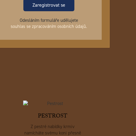
Zaregistrovat se
Odesláním formuláře udělujete
souhlas se zpracováním osobních údajů.
PESTROST
Z pestré nabídky krmiv
namícháte svému koni přesně