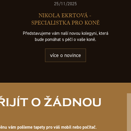
25/11/2025
NIKOLA EKRTOVÁ -
SPECIALISTKA PRO KONĚ
Představujeme vám naší novou kolegyni, která
bude pomáhat s péčí o vaše koně.
více o novince
IJÍT O ŽÁDNOU
ěnu vám pošleme tapety pro váš mobil nebo počítač
.