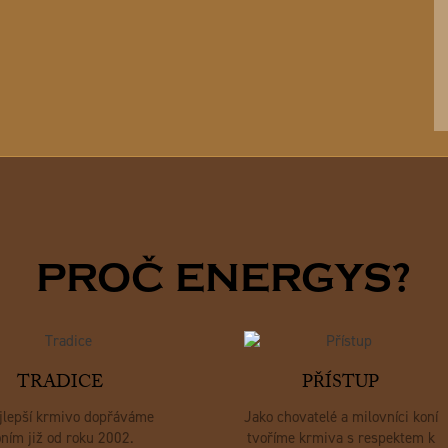
PROČ ENERGYS?
TRADICE
PŘÍSTUP
jlepší krmivo dopřáváme
Jako chovatelé a milovníci koní
ním již od roku 2002.
tvoříme krmiva s respektem k