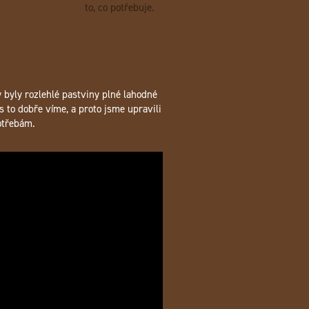
to, co potřebuje.
y byly rozlehlé pastviny plné lahodné
s to dobře víme, a proto jsme upravili
otřebám.