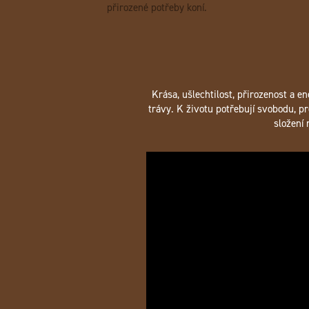
přirozené potřeby koní.
Krása, ušlechtilost, přirozenost a e
trávy. K životu potřebují svobodu, pr
složení