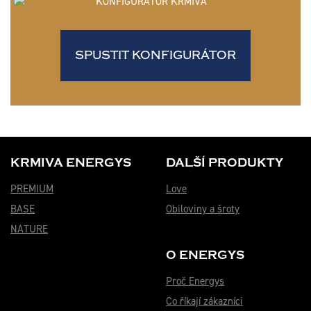
SPUSTIT KONFIGURÁTOR
KRMIVA ENERGYS
DALŠÍ PRODUKTY
PREMIUM
Love
BASE
Obiloviny a šroty
NATURE
O ENERGYS
Proč Energys
Co říkají zákazníci