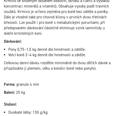
Krmivo se sníženým obsahem bílkovin, škrobu a cukru a vysokou
koncentraci minerálů a vitamínů. Obsahuje vysoký podíl travních
úsušků. Krmivo je určeno zejména pro koně bez zátěže a poníky.
Dále je vhodné také pro chovné klisny v prvních dvou třetinách
březosti. Lze použít i pro koně s metabolickými poruchami, při
předepsaném dávkování částečně eliminuje vznik laminitidy u
dobře krmitelných koní.
Dávkování:
Pony 0,75–1,5 kg denně dle hmotnosti a zátěže.
Velcí koně 2–4 kg denně dle hmotnosti a zátěže.
Celkovou denní dávku rozdělte minimálně do dvou dílčích dávek a
přizpůsobte ji plemeni, věku a kondici koně nebo ponyho.
Forma:
granule 4 mm
Balení:
25 kg
Složení:
Dusíkaté látky: 130 g/kg