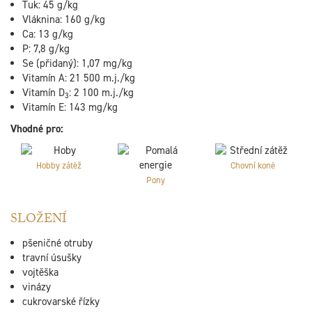
Tuk: 45 g/kg
Vláknina: 160 g/kg
Ca: 13 g/kg
P: 7,8 g/kg
Se (přidaný): 1,07 mg/kg
Vitamín A: 21 500 m.j./kg
Vitamín D
: 2 100 m.j./kg
3
Vitamín E: 143 mg/kg
Vhodné pro:
Hobby zátěž
Chovní koně
Pony
SLOŽENÍ
pšeničné otruby
travní úsušky
vojtěška
vinázy
cukrovarské řízky