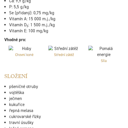
Ca: 9,9 g/kg
P: 5,5 g/kg
Se (přidaný): 0,75 mg/kg
Vitamín A: 15 000 m.j./kg
Vitamín D
: 1 500 m.j./kg
3
Vitamín E: 100 mg/kg
Vhodné pro:
Chovní koně
Střední zátěž
Síla
SLOŽENÍ
pšeničné otruby
vojtěška
ječmen
kukuřice
řepná melasa
cukrovarské řízky
travní úsušky