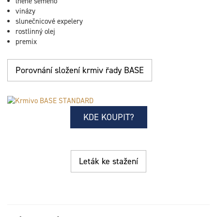
lněné semeno
vinázy
slunečnicové expelery
rostlinný olej
premix
Porovnání složení krmiv řady BASE
KDE KOUPIT?
Leták ke stažení