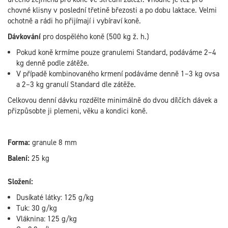
chovné klisny v poslední třetině březosti a po dobu laktace. Velmi
ochotně a rádi ho přijímají i vybíraví koně.
Dávkování
pro dospělého koně (500 kg ž. h.)
Pokud koně krmíme pouze granulemi Standard, podáváme 2–4
kg denně podle zátěže.
V případě kombinovaného krmení podáváme denně 1–3 kg ovsa
a 2–3 kg granulí Standard dle zátěže.
Celkovou denní dávku rozdělte minimálně do dvou dílčích dávek a
přizpůsobte ji plemeni, věku a kondici koně.
Forma:
granule 8 mm
Balení:
25 kg
Složení:
Dusíkaté látky: 125 g/kg
Tuk: 30 g/kg
Vláknina: 125 g/kg