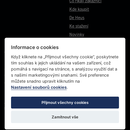
Co říkají zákazníci
Kde koupit
De Heus
Ke stažení
Novinky
Informace o cookies
VÝROBNÍ ZÁVOD BĚSTOVICE
Když kliknete na „Přijmout všechny cookie“, poskytnete
tím souhlas k jejich ukládání na vašem zařízení, což
Běstovice 115
pomáhá s navigací na stránce, s analýzou využití dat a
Choceň 565 01
s našimi marketingovými snahami. Své preference
Česká republika
můžete snadno upravit kliknutím na
Tel.: +420 467 070 764
Nastavení souborů cookies
.
Fax: +420 465 472 611
Přijmout všechny cookies
© 2022 Energys, všechna práva vyhrazena |
Grafické studio VLADO
|
Zásady ochrany
osobních údajů
Zamítnout vše