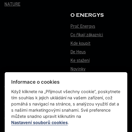
NATURE
O ENERGYS
Proč Energys
Co říkají zákazníci
Kde koupit
De Heus
Ke stažení
Novinky
Informace o cookies
VÝROBNÍ ZÁVOD BĚSTOVICE
Když kliknete na „Přijmout všechny cookie“, poskytnete
tím souhlas k jejich ukládání na vašem zařízení, což
Běstovice 115
pomáhá s navigací na stránce, s analýzou využití dat a
Choceň 565 01
s našimi marketingovými snahami. Své preference
Česká republika
můžete snadno upravit kliknutím na
Tel.: +420 467 070 764
Nastavení souborů cookies
.
Fax: +420 465 472 611