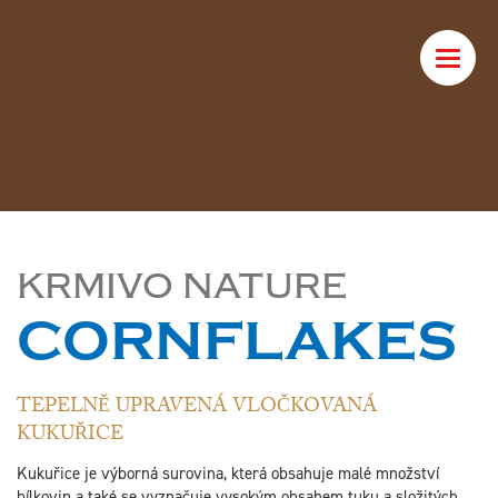
Toggle
naviga
KRMIVO NATURE
CORNFLAKES
TEPELNĚ UPRAVENÁ VLOČKOVANÁ
KUKUŘICE
Kukuřice je výborná surovina, která obsahuje malé množství
bílkovin a také se vyznačuje vysokým obsahem tuku a složitých